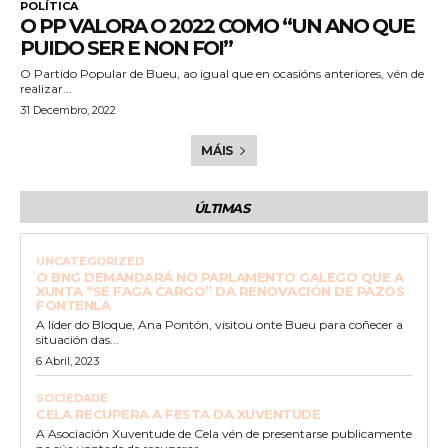
POLÍTICA
O PP VALORA O 2022 COMO “UN ANO QUE
PUIDO SER E NON FOI”
O Partido Popular de Bueu, ao igual que en ocasións anteriores, vén de
realizar...
31 Decembro, 2022
MÁIS
ÚLTIMAS
UNCATEGORIZED
O BNG DEMANDARÁ NO PARLAMENTO GALEGO QUE A
XUNTA “SE FAGA CARGO” DA RENOVACIÓN DE PAZOS
FONTENLA
A líder do Bloque, Ana Pontón, visitou onte Bueu para coñecer a
situación das...
6 Abril, 2023
SOCIEDADE
CELA RECUPERA A FESTA DA XUVENTUDE
A Asociación Xuventude de Cela vén de presentarse publicamente