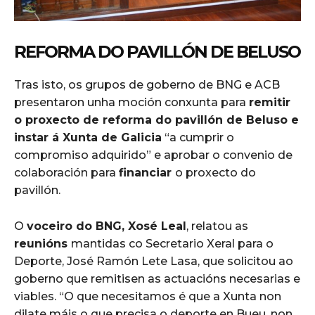
REFORMA DO PAVILLÓN DE BELUSO
Tras isto, os grupos de goberno de BNG e ACB
presentaron unha moción conxunta para
remitir
o proxecto de reforma do pavillón de Beluso e
instar á Xunta de Galicia
“a cumprir o
compromiso adquirido” e aprobar o convenio de
colaboración para
financiar
o proxecto do
pavillón.
O
voceiro do BNG, Xosé Leal
, relatou as
reunións
mantidas co Secretario Xeral para o
Deporte, José Ramón Lete Lasa, que solicitou ao
goberno que remitisen as actuacións necesarias e
viables. “O que necesitamos é que a Xunta non
dilate máis o que precisa o deporte en Bueu, non