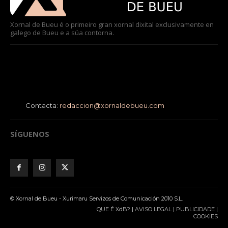
Xornal de Bueu é o primeiro gran xornal dixital exclusivamente en
galego de Bueu e a súa contorna.
Contacta:
redaccion@xornaldebueu.com
SÍGUENOS
© Xornal de Bueu - Xurimaru Servizos de Comunicación 2010 S.L.
QUE É XdB?
|
AVISO LEGAL
|
PUBLICIDADE
|
COOKIES