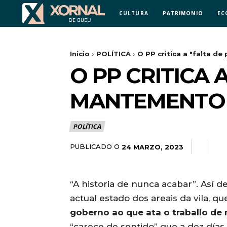
CULTURA
PATRIMONIO
EC
Inicio
POLÍTICA
O PP critica a "falta d
O PP CRITICA 
MANTEMENTO 
POLÍTICA
PUBLICADO O
24 MARZO, 2023
“A historia de nunca acabar”. Así d
actual estado dos areais da vila, q
goberno ao que ata o traballo de 
“carece de sentido” que a dez día