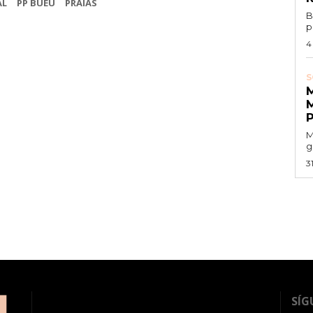
AL
PP BUEU
PRAIAS
B
p
4
S
M
g
3
SÍG