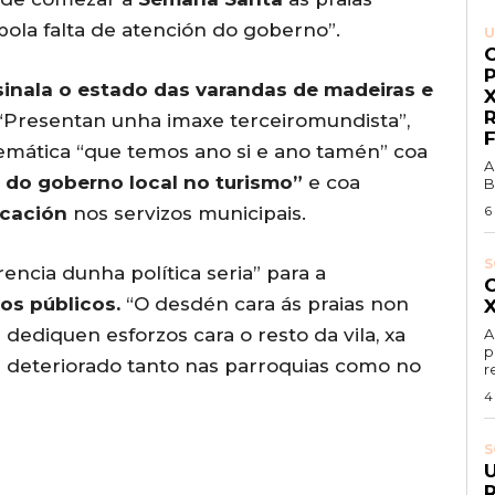
pola falta de atención do goberno”.
U
inala o estado das varandas de madeiras e
. “Presentan unha imaxe terceiromundista”,
blemática “que temos ano si e ano tamén” coa
A
se do goberno local no turismo”
e coa
B
ficación
nos servizos municipais.
6
S
encia dunha política seria” para a
os públicos.
“O desdén cara ás praias non
ediquen esforzos cara o resto da vila, xa
A
p
 deteriorado tanto nas parroquias como no
r
4
S
R