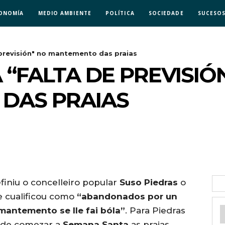
ONOMÍA
MEDIO AMBIENTE
POLÍTICA
SOCIEDADE
SUCESO
e previsión" no mantemento das praias
A “FALTA DE PREVISIÓ
DAS PRAIAS
efiniu o concelleiro popular
Suso Piedras
o
ue cualificou como
“abandonados por un
mantemento se lle fai bóla”
. Para Piedras
s de comezar a
Semana Santa
as praias