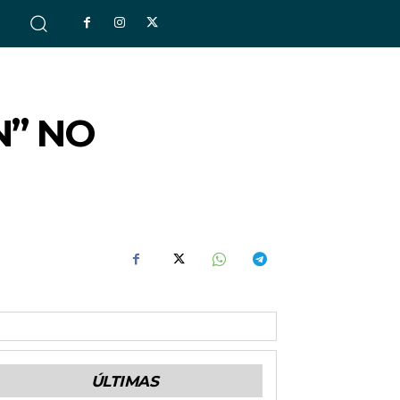
S
N” NO
ÚLTIMAS