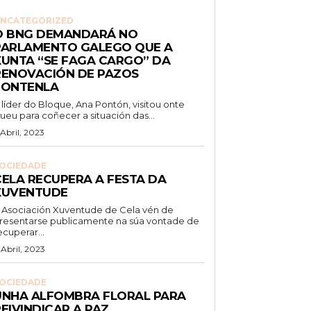
NCATEGORIZED
O BNG DEMANDARÁ NO
PARLAMENTO GALEGO QUE A
XUNTA “SE FAGA CARGO” DA
RENOVACIÓN DE PAZOS
FONTENLA
 líder do Bloque, Ana Pontón, visitou onte
ueu para coñecer a situación das...
 Abril, 2023
OCIEDADE
CELA RECUPERA A FESTA DA
XUVENTUDE
 Asociación Xuventude de Cela vén de
resentarse publicamente na súa vontade de
ecuperar...
 Abril, 2023
OCIEDADE
UNHA ALFOMBRA FLORAL PARA
EIVINDICAR A PAZ