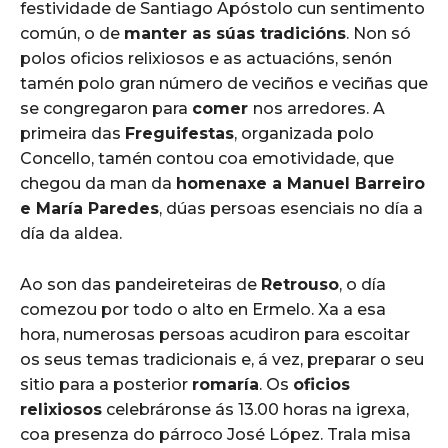
festividade de Santiago Apóstolo cun sentimento
común, o de
manter as súas tradicións
. Non só
polos oficios relixiosos e as actuacións, senón
tamén polo gran número de veciños e veciñas que
se congregaron para
comer
nos arredores. A
primeira das
Freguifestas
, organizada polo
Concello, tamén contou coa emotividade, que
chegou da man da
homenaxe a Manuel Barreiro
e María Paredes
, dúas persoas esenciais no día a
día da aldea.
Ao son das pandeireteiras de
Retrouso
, o día
comezou por todo o alto en Ermelo. Xa a esa
hora, numerosas persoas acudiron para escoitar
os seus temas tradicionais e, á vez, preparar o seu
sitio para a posterior
romaría
. Os
oficios
relixiosos
celebráronse ás 13.00 horas na igrexa,
coa presenza do párroco José López. Trala misa