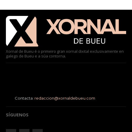
Xornal de Bueu é o primeiro gran xornal dixital exclusivamente en
galego de Bueu e a súa contorna.
Contacta:
redaccion@xornaldebueu.com
SÍGUENOS