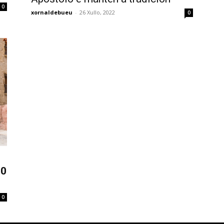
0
xornaldebueu
-
26 Xullo, 2022
0
10
0