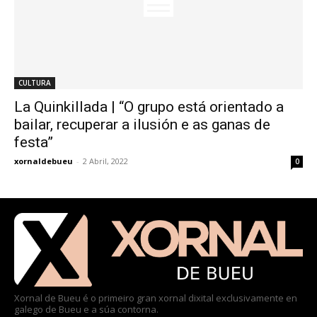
CULTURA
La Quinkillada | “O grupo está orientado a
bailar, recuperar a ilusión e as ganas de
festa”
xornaldebueu
-
2 Abril, 2022
0
Xornal de Bueu é o primeiro gran xornal dixital exclusivamente en
galego de Bueu e a súa contorna.