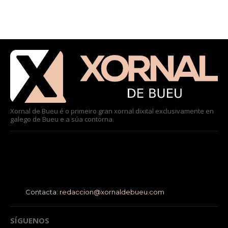
Xornal de Bueu é o primeiro gran xornal dixital exclusivamente en
galego de Bueu e a súa contorna.
Contacta:
redaccion@xornaldebueu.com
SÍGUENOS