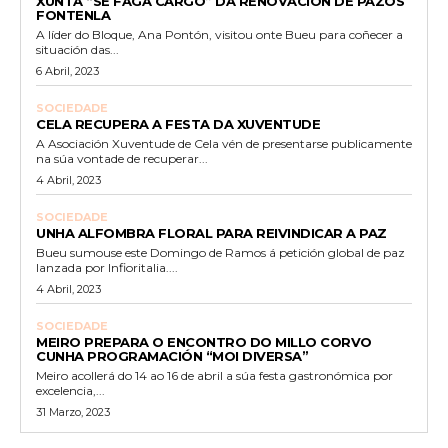
XUNTA “SE FAGA CARGO” DA RENOVACIÓN DE PAZOS
FONTENLA
A líder do Bloque, Ana Pontón, visitou onte Bueu para coñecer a
situación das...
6 Abril, 2023
SOCIEDADE
CELA RECUPERA A FESTA DA XUVENTUDE
A Asociación Xuventude de Cela vén de presentarse publicamente
na súa vontade de recuperar...
4 Abril, 2023
SOCIEDADE
UNHA ALFOMBRA FLORAL PARA REIVINDICAR A PAZ
Bueu sumouse este Domingo de Ramos á petición global de paz
lanzada por Infioritalia....
4 Abril, 2023
SOCIEDADE
MEIRO PREPARA O ENCONTRO DO MILLO CORVO
CUNHA PROGRAMACIÓN “MOI DIVERSA”
Meiro acollerá do 14 ao 16 de abril a súa festa gastronómica por
excelencia,...
31 Marzo, 2023