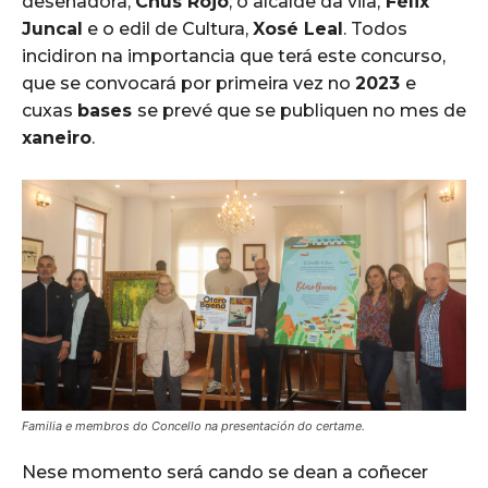
deseñadora,
Chus Rojo
; o alcalde da vila,
Félix
Juncal
e o edil de Cultura,
Xosé Leal
. Todos
incidiron na importancia que terá este concurso,
que se convocará por primeira vez no
2023
e
cuxas
bases
se prevé que se publiquen no mes de
xaneiro
.
Familia e membros do Concello na presentación do certame.
Nese momento será cando se dean a coñecer