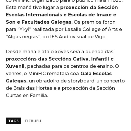
co MiniFic, organizado para o público máis mozo.
Esta mañá tivo lugar a
proxección da Sección
Escolas Internacionais e Escolas de Imaxe e
Son e Facultades Galegas.
Os premios foron
para “Yi-yi” realizada por Lasalle College of Arts e
“Algas negras”, do IES Audiovisual de Vigo.
Desde mañá e ata o xoves será a quenda das
proxeccións das Seccións Cativa, Infantil e
Xuvenil,
pechadas para os centros de ensino. O
venres, o MiniFIC rematará coa
Gala Escolas
Galegas,
un obradoiro de storyboard, un concerto
de Brais das Hortas e a proxección da Sección
Curtas en Familia.
TAGS
FICBUEU