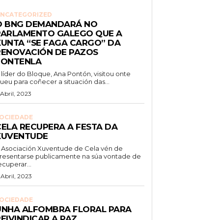
NCATEGORIZED
O BNG DEMANDARÁ NO
PARLAMENTO GALEGO QUE A
XUNTA “SE FAGA CARGO” DA
RENOVACIÓN DE PAZOS
FONTENLA
 líder do Bloque, Ana Pontón, visitou onte
ueu para coñecer a situación das...
 Abril, 2023
OCIEDADE
CELA RECUPERA A FESTA DA
XUVENTUDE
 Asociación Xuventude de Cela vén de
resentarse publicamente na súa vontade de
ecuperar...
 Abril, 2023
OCIEDADE
UNHA ALFOMBRA FLORAL PARA
EIVINDICAR A PAZ