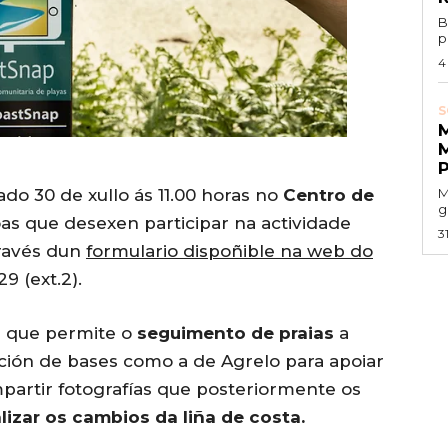
B
p
4
S
ado 30 de xullo ás 11.00 horas no
Centro de
M
g
oas que desexen participar na actividade
3
ravés dun
formulario dispoñible na web do
9 (ext.2).
a que permite o
seguimento
de
praias
a
lación de bases como a de Agrelo para apoiar
partir fotografías que posteriormente os
lizar
os
cambios
da
liña
de
costa.