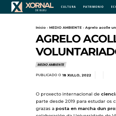
CULTURA
PATRIMONIO
EC
Inicio
MEDIO AMBIENTE
Agrelo acolle u
AGRELO ACOL
VOLUNTARIADO
MEDIO AMBIENTE
PUBLICADO O
18 XULLO, 2022
O proxecto internacional de
cienc
parte desde 2019 para estudar os c
grazas a
posta en marcha dun pro
colaboración da Universidade de V