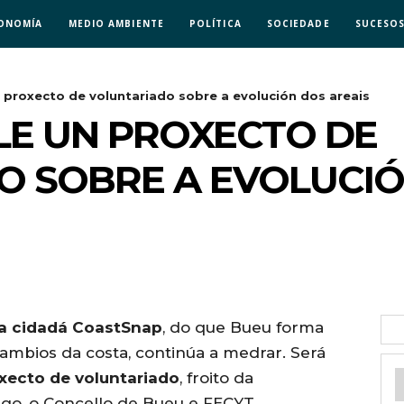
ONOMÍA
MEDIO AMBIENTE
POLÍTICA
SOCIEDADE
SUCESO
n proxecto de voluntariado sobre a evolución dos areais
LE UN PROXECTO DE
 SOBRE A EVOLUCIÓ
ia cidadá CoastSnap
, do que Bueu forma
ambios da costa, continúa a medrar. Será
xecto de voluntariado
, froito da
igo, o Concello de Bueu e FECYT.