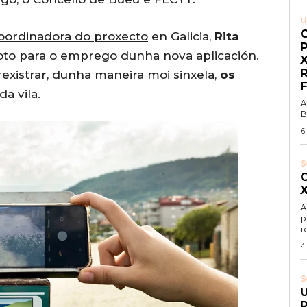
U
coordinadora do proxecto
en Galicia,
Rita
loto para o emprego dunha nova aplicación.
rexistrar, dunha maneira moi sinxela,
os
da vila.
A
B
6
S
A
p
r
4
S
R