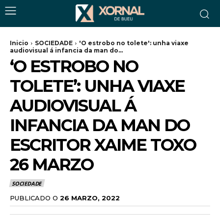
Inicio
SOCIEDADE
'O estrobo no tolete': unha viaxe
audiovisual á infancia da man do...
‘O ESTROBO NO
TOLETE’: UNHA VIAXE
AUDIOVISUAL Á
INFANCIA DA MAN DO
ESCRITOR XAIME TOXO
26 MARZO
SOCIEDADE
PUBLICADO O
26 MARZO, 2022