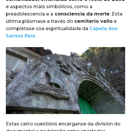
e aspectos máis simbólicos, como a
preadolescencia e a
consciencia da morte
. Esta
última plásmase a través do
cemiterio vello
e
complétase coa espiritualidade da
Capela dos
Santos Reis
.
Estas catro cuestións encárganse da división do