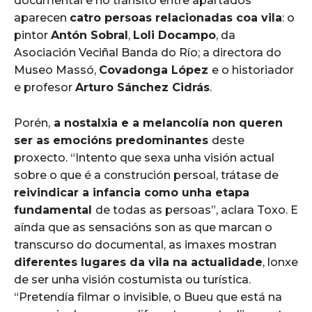
documental e no tránsito entre apartados
aparecen
catro persoas relacionadas coa vila
: o
pintor
Antón Sobral
,
Loli Docampo
, da
Asociación Veciñal Banda do Río; a directora do
Museo Massó,
Covadonga López
e o historiador
e profesor
Arturo Sánchez Cidrás
.
Porén,
a nostalxia e a melancolía non queren
ser as emocións predominantes
deste
proxecto. “Intento que sexa unha visión actual
sobre o que é a construción persoal, trátase de
reivindicar a infancia como unha etapa
fundamental
de todas as persoas”, aclara Toxo. E
aínda que as sensacións son as que marcan o
transcurso do documental, as imaxes mostran
diferentes lugares da vila na actualidade
, lonxe
de ser unha visión costumista ou turística.
“Pretendía filmar o invisible, o Bueu que está na