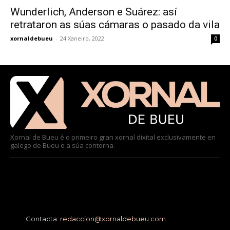
Wunderlich, Anderson e Suárez: así
retrataron as súas cámaras o pasado da vila
xornaldebueu
-
24 Xaneiro, 2022
0
Xornal de Bueu é o primeiro gran xornal dixital exclusivamente en
galego de Bueu e a súa contorna.
Contacta:
redaccion@xornaldebueu.com