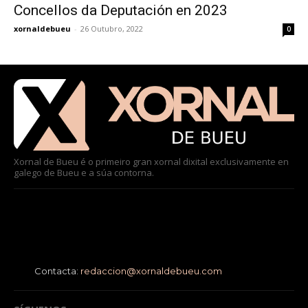
Concellos da Deputación en 2023
xornaldebueu
-
26 Outubro, 2022
0
Xornal de Bueu é o primeiro gran xornal dixital exclusivamente en
galego de Bueu e a súa contorna.
Contacta:
redaccion@xornaldebueu.com