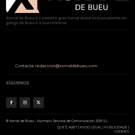
Xornal de Bueu é o primeiro gran xornal dixital exclusivamente en
galego de Bueu e a súa contorna.
Contacta:
redaccion@xornaldebueu.com
SÍGUENOS
© Xornal de Bueu - Xurimaru Servizos de Comunicación 2010 S.L.
QUE É XdB?
|
AVISO LEGAL
|
PUBLICIDADE
|
COOKIES